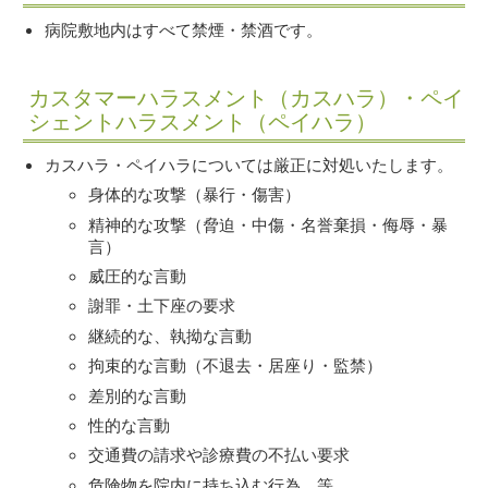
病院敷地内はすべて禁煙・禁酒です。
カスタマーハラスメント（カスハラ）・ペイ
シェントハラスメント（ペイハラ）
カスハラ・ペイハラについては厳正に対処いたします。
身体的な攻撃（暴行・傷害）
精神的な攻撃（脅迫・中傷・名誉棄損・侮辱・暴
言）
威圧的な言動
謝罪・土下座の要求
継続的な、執拗な言動
拘束的な言動（不退去・居座り・監禁）
差別的な言動
性的な言動
交通費の請求や診療費の不払い要求
危険物を院内に持ち込む行為 等